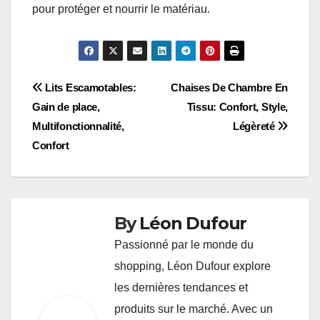
abrasives qui pourraient rayer la surface.
Pour un nettoyage plus approfondi, un mélange
d’eau tiède et de savon doux est recommandé.
Appliquez-le avec un chiffon humide, puis
essuyez avec un chiffon sec pour éviter l’humidité
excessive, qui peut endommager le rotin.
Évitez les produits chimiques agressifs, car ils
peuvent décolorer ou détériorer le matériau.
Privilégiez les nettoyants spécifiques pour rotin
disponibles dans le commerce, qui sont conçus
pour protéger et nourrir le matériau.
Lits Escamotables:
Chaises De Chambre En