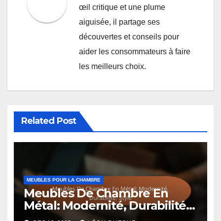
Post
Gain de place,
Tissu: Confort, Style,
navigation
Multifonctionnalité,
Légèreté
Confort
By
Léon Dufour
Passionné par le monde du
shopping, Léon Dufour explore
les dernières tendances et
produits sur le marché. Avec un
œil critique et une plume
aiguisée, il partage ses
découvertes et conseils pour
aider les consommateurs à faire