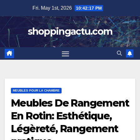
Skip
Fri. May 1st, 2026
10:42:18 PM
to
content
shoppingactu.com
MEUBLES POUR LA CHAMBRE
Meubles De Rangement
En Rotin: Esthétique,
Légèreté, Rangement