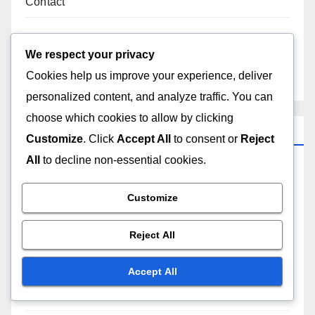
Contact
All content
We respect your privacy
Cookies help us improve your experience, deliver
About
personalized content, and analyze traffic. You can
choose which cookies to allow by clicking
Recent Posts
Customize
. Click
Accept All
to consent or
Reject
All
to decline non-essential cookies.
Chaises De Direction: Luxe, Confort, Style
professionnel
Customize
Cloisons De Bureau: Séparation d’espace,
Reject All
Acoustique, Flexibilité
Accept All
Étagères De Rangement: Optimisation de l’espace,
Accessibilité, Style