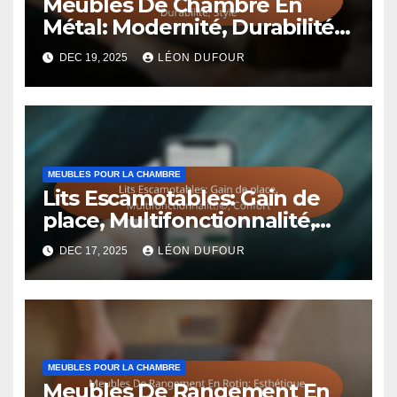
Meubles De Chambre En
Métal: Modernité, Durabilité,
Style
DEC 19, 2025
LÉON DUFOUR
MEUBLES POUR LA CHAMBRE
Lits Escamotables: Gain de
place, Multifonctionnalité,
Confort
DEC 17, 2025
LÉON DUFOUR
MEUBLES POUR LA CHAMBRE
Meubles De Rangement En