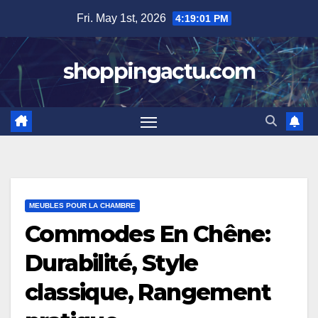
Skip
Fri. May 1st, 2026
4:19:02 PM
to
content
shoppingactu.com
MEUBLES POUR LA CHAMBRE
Commodes En Chêne:
Durabilité, Style
classique, Rangement